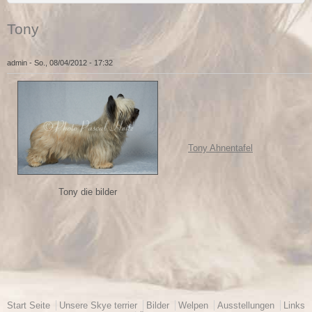
Tony
admin
- So., 08/04/2012 - 17:32
Tony Ahnentafel
Tony die bilder
Hauptmenü
Start Seite
Unsere Skye terrier
Bilder
Welpen
Ausstellungen
Links