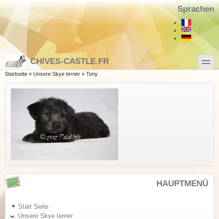
Direkt zum Inhalt
Skip to search
Sprachen
toggle
CHIVES-CASTLE.FR
Sie sind hier
Startseite
»
Unsere Skye terrier
»
Tony
HAUPTMENÜ
Start Seite
Unsere Skye terrier