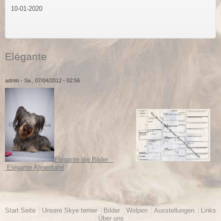
10-01-2020
Elégante
admin
- Sa., 07/04/2012 - 02:56
Elégante die Bilder
Elégante Ahnentafel
Hauptmenü
Start Seite
Unsere Skye terrier
Bilder
Welpen
Ausstellungen
Links
Über uns