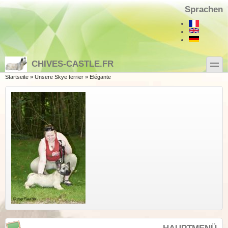
Direkt zum Inhalt
Skip to search
Sprachen
toggle
CHIVES-CASTLE.FR
Sie sind hier
Startseite
»
Unsere Skye terrier
»
Elégante