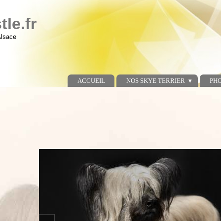
le.fr
Alsace
ACCUEIL
NOS SKYE TERRIER
PH