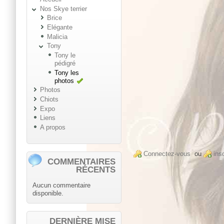
Nos Skye terrier
Brice
Elégante
Malicia
Tony
Tony le
pédigré
Tony les
photos
Photos
Chiots
Expo
Liens
A propos
Connectez-vous
ou
ins
COMMENTAIRES
RÉCENTS
Aucun commentaire
disponible.
DERNIÈRE MISE