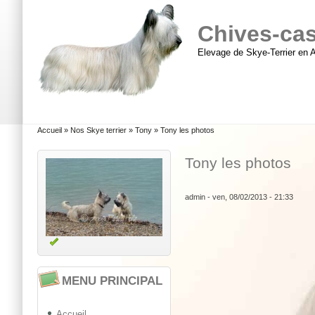
Aller au contenu principal
Skip to search
Chives-cast
Elevage de Skye-Terrier en 
Menu principal
Vous êtes ici
Accueil
»
Nos Skye terrier
»
Tony
»
Tony les photos
Tony les photos
admin
- ven, 08/02/2013 - 21:33
MENU PRINCIPAL
Accueil