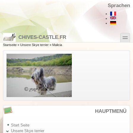
Direkt zum Inhalt
Skip to search
Sprachen
toggle
CHIVES-CASTLE.FR
Sie sind hier
Startseite
»
Unsere Skye terrier
»
Malicia
HAUPTMENÜ
Start Seite
Unsere Skye terrier