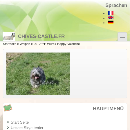
Direkt zum Inhalt
Skip to search
Sprachen
toggle
CHIVES-CASTLE.FR
Sie sind hier
Startseite
»
Welpen
»
2012 "H" Wurf
»
Happy Valentine
HAUPTMENÜ
Start Seite
Unsere Skye terrier