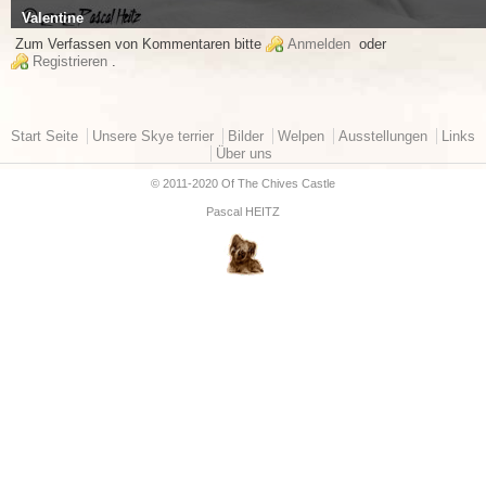
Valentine
Zum Verfassen von Kommentaren bitte
Anmelden
oder
Registrieren
.
Hauptmenü
Start Seite
Unsere Skye terrier
Bilder
Welpen
Ausstellungen
Links
Über uns
© 2011-2020 Of The Chives Castle
Pascal HEITZ