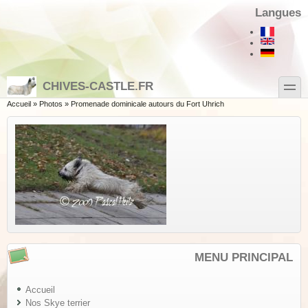
Aller au contenu principal
Skip to search
Langues
toggle
CHIVES-CASTLE.FR
Vous êtes ici
Accueil
»
Photos
»
Promenade dominicale autours du Fort Uhrich
MENU PRINCIPAL
Accueil
Nos Skye terrier