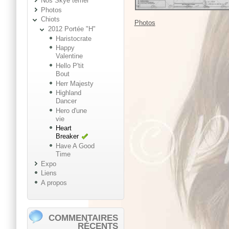
Nos Skye terrier
Photos
Chiots
Photos
2012 Portée "H"
Haristocrate
Happy
Valentine
Hello P'tit
Bout
Herr Majesty
Highland
Dancer
Hero d'une
vie
Heart
Breaker
Have A Good
Time
Expo
Liens
A propos
COMMENTAIRES
RÉCENTS