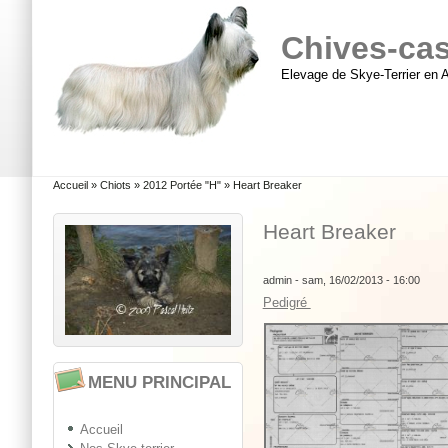
Aller au contenu principal
Skip to search
Chives-cast
Elevage de Skye-Terrier en 
Menu principal
Vous êtes ici
Accueil
»
Chiots
»
2012 Portée "H"
»
Heart Breaker
Heart Breaker
admin
- sam, 16/02/2013 - 16:00
Pedigré
MENU PRINCIPAL
Accueil