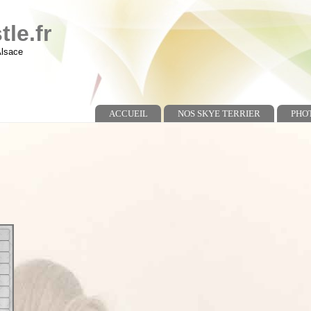
le.fr
Alsace
ACCUEIL
NOS SKYE TERRIER
PHO