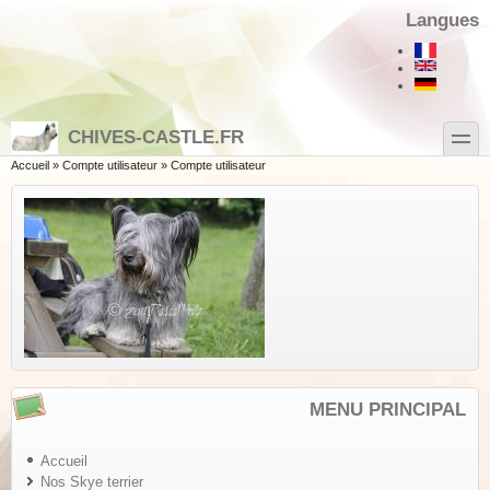
Aller au contenu principal
Skip to search
Langues
toggle
CHIVES-CASTLE.FR
Vous êtes ici
Accueil
»
Compte utilisateur
»
Compte utilisateur
MENU PRINCIPAL
Accueil
Nos Skye terrier