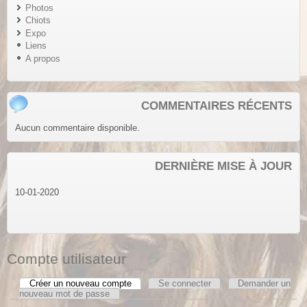
Photos
Chiots
Expo
Liens
A propos
COMMENTAIRES RÉCENTS
Aucun commentaire disponible.
DERNIÈRE MISE À JOUR
10-01-2020
Compte utilisateur
Créer un nouveau compte
(onglet actif)
Se connecter
Demander un
Onglets principaux
nouveau mot de passe